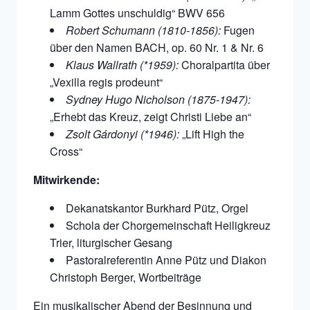
Lamm Gottes unschuldig“ BWV 656
Robert Schumann (1810-1856):
Fugen
über den Namen BACH, op. 60 Nr. 1 & Nr. 6
Klaus Wallrath (*1959):
Choralpartita über
„Vexilla regis prodeunt“
Sydney Hugo Nicholson
(1875-1947):
„Erhebt das Kreuz, zeigt Christi Liebe an“
Zsolt Gárdonyi
(*1946):
„Lift High the
Cross“
Mitwirkende:
Dekanatskantor Burkhard Pütz, Orgel
Schola der Chorgemeinschaft Heiligkreuz
Trier, liturgischer Gesang
Pastoralreferentin Anne Pütz und Diakon
Christoph Berger, Wortbeiträge
Ein musikalischer Abend der Besinnung und