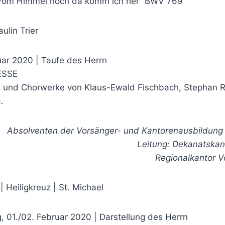
“Vom Himmel hoch da komm ich her” BWV 769
aulin Trier
uar 2020 | Taufe des Herrn
ESSE
 und Chorwerke von Klaus-Ewald Fischbach, Stephan 
.
Absolventen der Vorsänger- und Kantorenausbildung 
Leitung: Dekanatskan
Regionalkantor V
| Heiligkreuz | St. Michael
 01./02. Februar 2020 | Darstellung des Herrn