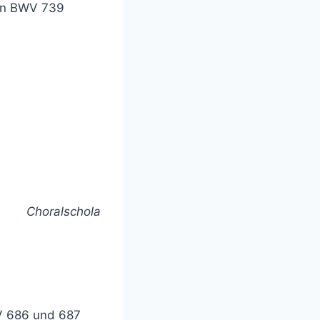
ern BWV 739
Choralschola
WV 686 und 687