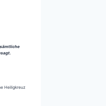
 sämtliche
esagt.
he Heiligkreuz