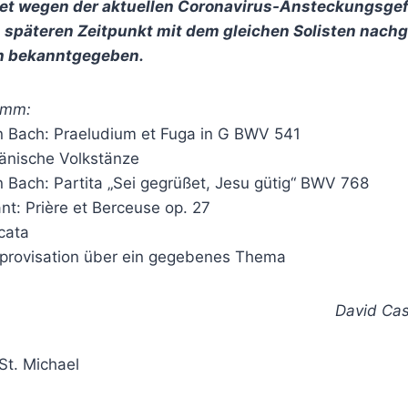
det wegen der aktuellen Coronavirus-Ansteckungsgefa
 späteren Zeitpunkt mit dem gleichen Solisten nachg
h bekanntgegeben.
amm:
 Bach: Praeludium et Fuga in G BWV 541
änische Volkstänze
 Bach: Partita „Sei gegrüßet, Jesu gütig“ BWV 768
t: Prière et Berceuse op. 27
cata
provisation über ein gegebenes Thema
David Cas
 St. Michael