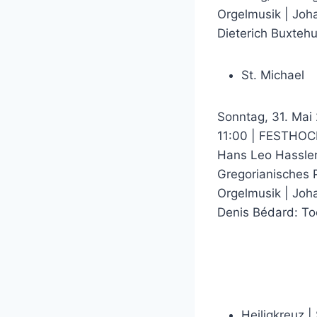
Orgelmusik | Joh
Dieterich Buxteh
St. Michael
Sonntag, 31. Mai 
11:00 | FESTHO
Hans Leo Hassler
Gregorianisches P
Orgelmusik | Joh
Denis Bédard: To
Heiligkreuz |