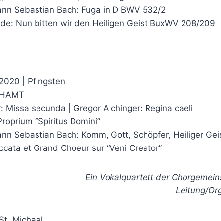
ann Sebastian Bach: Fuga in D BWV 532/2
ude: Nun bitten wir den Heiligen Geist BuxWV 208/209
2020 | Pfingsten
CHAMT
: Missa secunda | Gregor Aichinger: Regina caeli
roprium “Spiritus Domini”
ann Sebastian Bach: Komm, Gott, Schöpfer, Heiliger Ge
ccata et Grand Choeur sur “Veni Creator”
Ein Vokalquartett der Chorgemeins
Leitung/Org
 St. Michael