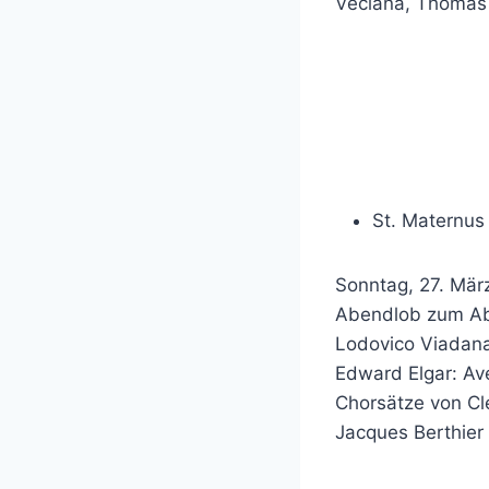
Veciana, Thomas
St. Maternus
Sonntag, 27. März
Abendlob zum Ab
Lodovico Viadana
Edward Elgar: Av
Chorsätze von Cle
Jacques Berthier